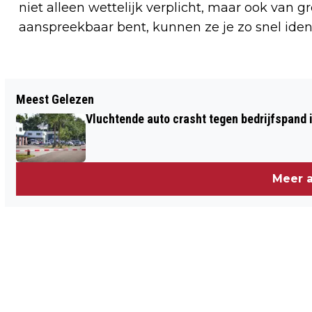
niet alleen wettelijk verplicht, maar ook van 
aanspreekbaar bent, kunnen ze je zo snel ident
Vorig artikel
Meest Gelezen
MFA KLOOSTERVESTE VERANDERD
Vluchtende auto crasht tegen bedrijfspand
ZATERDAG 7 MAART IN GROTE
KLEDINGBEURS
Meer a