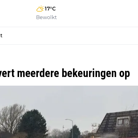
17
°C
Bewolkt
t
levert meerdere bekeuringen op