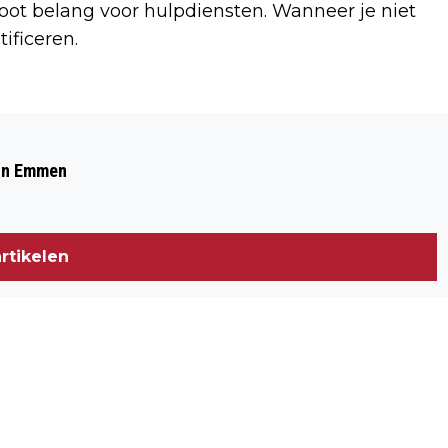
groot belang voor hulpdiensten. Wanneer je niet
ificeren.
Volgend artikel
APPARTEMENT VOL ROOK DOOR
 in Emmen
KEUKENBRAND IN AMSTELFLAT
rtikelen