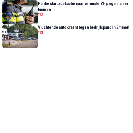
Politie start zoekactie naar vermiste 81-jarige man in
Emmen
112
Vluchtende auto crasht tegen bedrijfspand in Emmen
112