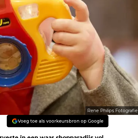
Rene Philips Fotografie
Voeg toe als voorkeursbron op Google
veste in een waar shopparadijs vol