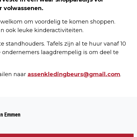
r volwassenen.
rte welkom om voordelig te komen shoppen.
n ook leuke kinderactiviteiten.
 standhouders. Tafels zijn al te huur vanaf 10
ne ondernemers laagdrempelig is om deel te
ailen naar
assenkledingbeurs@gmail.com
.
Volgend artikel
GROTE CONTROLE BIJ TYNAARLO
 in Emmen
LEVERT MEERDERE BEKEURINGEN OP