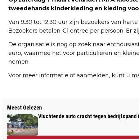
tweedehands kinderkleding en kleding voo
Van 9.30 tot 12.30 uur zijn bezoekers van ha
Bezoekers betalen €1 entree per persoon. Er zij
De organisatie is nog op zoek naar enthousiaste
euro, waarmee het voor particulieren en klei
nemen.
Voor meer informatie of aanmelden, kunt u m
Vorig artikel
Meest Gelezen
MAN (19) OVERLEDEN BIJ ERNSTIG
Vluchtende auto crasht tegen bedrijfspand
ONGEVAL OP N857