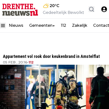
20
°C
Gedeeltelijk Bewolkt
Nieuws
Gemeenten
112
Zakelijk
Contac
▼
Appartement vol rook door keukenbrand in Amstelflat
05 FEB , 20:16
•
112