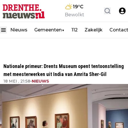
19
°C
Bewolkt
Nieuws
Gemeenten
112
Zakelijk
Contac
▼
Nationale primeur: Drents Museum opent tentoonstelling
met meesterwerken uit India van Amrita Sher-Gil
18 MEI , 21:58
•
NIEUWS