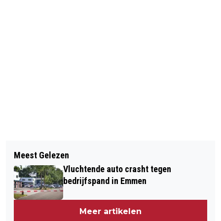
Vorig artikel
Volgend artikel
GEPARKEERDE AUTO GAAT VOLLEDIG
Meest Gelezen
OUD-STUDENTEN INSPIREREN NIEUWE
IN VLAMMEN OP
Vluchtende auto crasht tegen
LICHTING WORTELDAGEN-
bedrijfspand in Emmen
PERFORMANCERS IN NORG
Meer artikelen