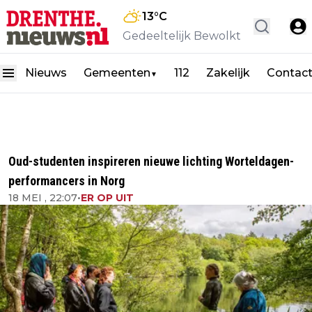
13
°C
Gedeeltelijk Bewolkt
Nieuws
Gemeenten
112
Zakelijk
Contac
▼
Oud-studenten inspireren nieuwe lichting Worteldagen-
performancers in Norg
18 MEI , 22:07
•
ER OP UIT