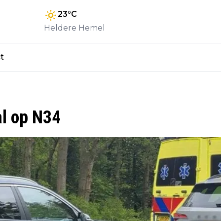
23
°C
Heldere Hemel
t
al op N34