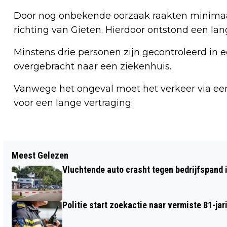
Door nog onbekende oorzaak raakten minimaal 
richting van Gieten. Hierdoor ontstond een lang
Minstens drie personen zijn gecontroleerd in 
overgebracht naar een ziekenhuis.
Vanwege het ongeval moet het verkeer via een
voor een lange vertraging.
Vorig artikel
Meest Gelezen
POLITIE ZOEKT GETUIGEN VAN
Vluchtende auto crasht tegen bedrijfspand
MISHANDELING VAN TWEE PERSONEN
OP 5 MEI IN ASSEN
Politie start zoekactie naar vermiste 81-j