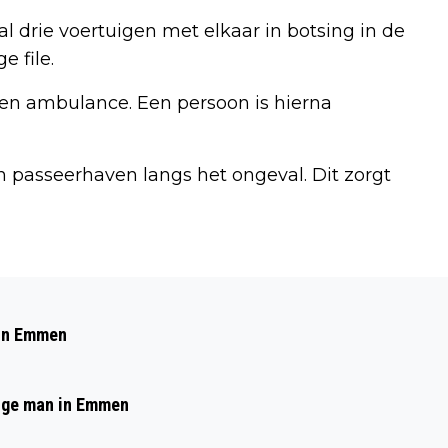
drie voertuigen met elkaar in botsing in de
e file.
een ambulance. Een persoon is hierna
 passeerhaven langs het ongeval. Dit zorgt
Volgend artikel
POLITIE START ZOEKACTIE NAAR
 in Emmen
VERMISTE 77-JARIGE VROUW UIT
EMMEN
arige man in Emmen