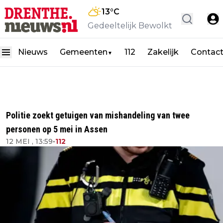
13
°C
Gedeeltelijk Bewolkt
Nieuws
Gemeenten
112
Zakelijk
Contac
▼
Politie zoekt getuigen van mishandeling van twee
personen op 5 mei in Assen
12 MEI , 13:59
•
112