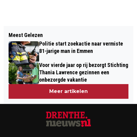
Vorig artikel
Volgend artikel
CLUBNU TERUG NAAR EMMEN: “EVEN
Meest Gelezen
VROUW GEWOND BIJ FORS ONGEVAL
GEEN TO-DO’S, ALLEEN MUZIEK,
Politie start zoekactie naar vermiste
OP N34
GEZELLIGHEID EN GENIETEN”
81-jarige man in Emmen
Voor vierde jaar op rij bezorgt Stichting
Thania Lawrence gezinnen een
onbezorgde vakantie
Meer artikelen