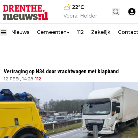
22
°C
Vooral Helder
Nieuws
Gemeenten
112
Zakelijk
Contac
▼
Vertraging op N34 door vrachtwagen met klapband
12 FEB , 14:28
•
112