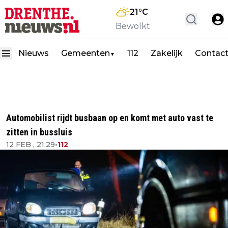
21
°C
Bewolkt
Nieuws
Gemeenten
112
Zakelijk
Contac
▼
Automobilist rijdt busbaan op en komt met auto vast te
zitten in bussluis
12 FEB , 21:29
•
112