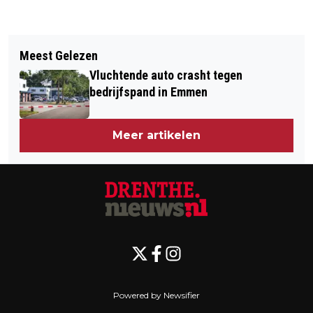
Vorig artikel
Volgend artikel
VERTRAGING OP N34 DOOR
Meest Gelezen
EXTRA STEUN VOOR DRENTSE
VRACHTWAGEN MET KLAPBAND
Vluchtende auto crasht tegen
VRIJWILLIGERSORGANISATIES
bedrijfspand in Emmen
Meer artikelen
Powered by Newsifier