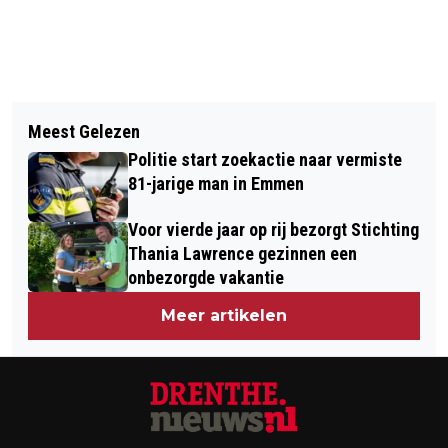
Vorig artikel
Volgend artikel
WOLF GESIGNALEERD BIJ
Meest Gelezen
ZWEMMEN, RHEE EN EEN ONBEKEND
BASISSCHOOL IN ZEIJEN,
Politie start zoekactie naar vermiste
MUSEUM IN ASSER PRAAT OP 18
LEERLINGEN BLIJVEN BINNEN
81-jarige man in Emmen
JANUARI
Voor vierde jaar op rij bezorgt Stichting
Thania Lawrence gezinnen een
onbezorgde vakantie
Meer artikelen