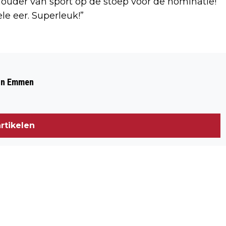
uder van sport op de stoep voor de nominatie!
le eer. Superleuk!”
Volgend artikel
INLOOPMIDDAG BIJ ASSER
 in Emmen
HISTORISCHE VERENIGING MET THEMA
KAMPIOENEN OP HET IJS IN ASSEN
rtikelen