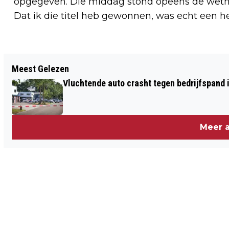
opgegeven. Die middag stond opeens de wetho
Dat ik die titel heb gewonnen, was echt een he
Vorig artikel
Meest Gelezen
ZONDAGAVOND ZANGDIENST IN DE
Vluchtende auto crasht tegen bedrijfspand
JOZEFKERK IN ASSEN
Meer a