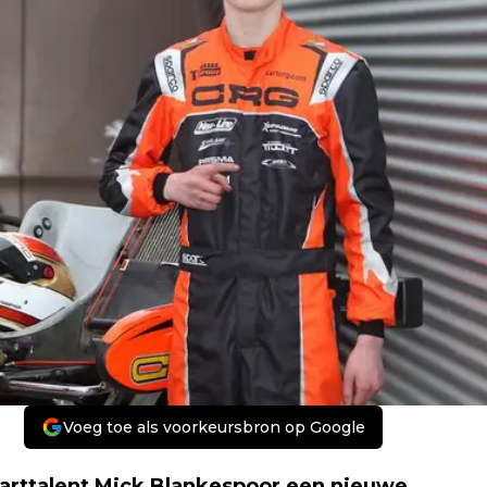
Voeg toe als voorkeursbron op Google
karttalent Mick Blankespoor een nieuwe