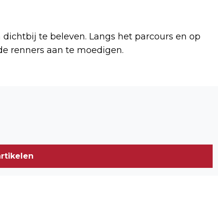
dichtbij te beleven. Langs het parcours en op
de renners aan te moedigen.
Volgend artikel
MAN OVERLEDEN BIJ ERNSTIG
EENZIJDIG ONGEVAL
rtikelen