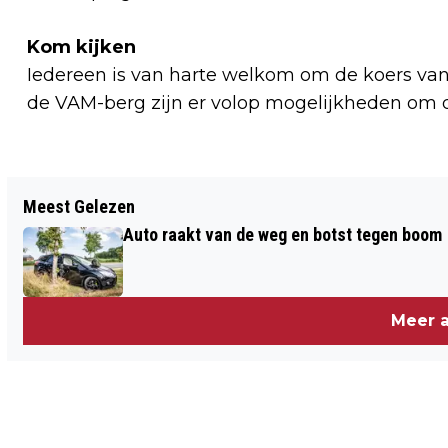
Kom kijken
Iedereen is van harte welkom om de koers van 
de VAM-berg zijn er volop mogelijkheden om 
Vorig artikel
Meest Gelezen
HET NIEUWE GOED: NIEUWE LICHTING
Auto raakt van de weg en botst tegen boom
CULTUURMAKERS PRESENTEREN
RETRAITE
Meer a