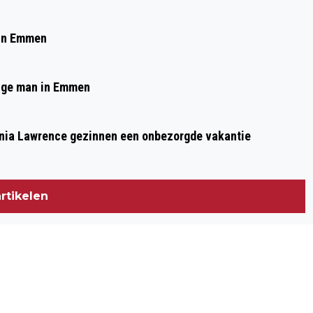
Volgend artikel
OOGSTEVENEMENT OP FRUITHOF
 in Emmen
FREDERIKSOORD MET OVERVLOED AAN
APPELS
arige man in Emmen
Thania Lawrence gezinnen een onbezorgde vakantie
rtikelen