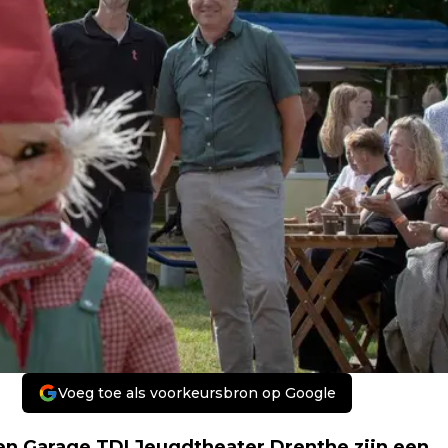
Voeg toe als voorkeursbron op Google
 Garage TDI Jeugdtheater Drenthe zijn een