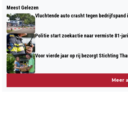
Vorig artikel
Meest Gelezen
PROVINCIE DRENTHE ONDERSTEUNT
Vluchtende auto crasht tegen bedrijfspand
REGIOCAMPUS MEPPEL MET SUBSIDIE
VAN € 170.000
Politie start zoekactie naar vermiste 81-j
Voor vierde jaar op rij bezorgt Stichting 
Meer a