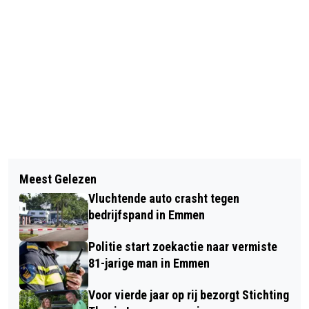
Vorig artikel
Volgend artikel
TWEE AUTO'S TOTAL-LOSS BIJ
Meest Gelezen
N378 BIJ GASSELTE TWEE WEKEN
AANRIJDING OP N34
Vluchtende auto crasht tegen
AFGESLOTEN VANWEGE
bedrijfspand in Emmen
WERKZAAMHEDEN
Politie start zoekactie naar vermiste
81-jarige man in Emmen
Voor vierde jaar op rij bezorgt Stichting