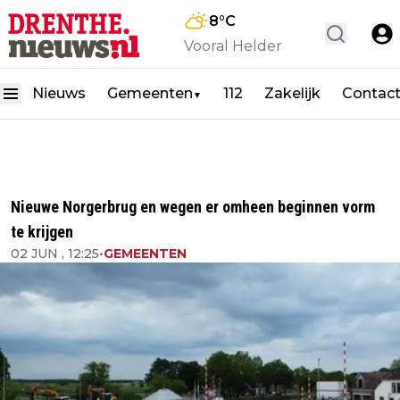
8
°C
Vooral Helder
Nieuws
Gemeenten
112
Zakelijk
Contac
▼
Nieuwe Norgerbrug en wegen er omheen beginnen vorm
te krijgen
02 JUN , 12:25
•
GEMEENTEN