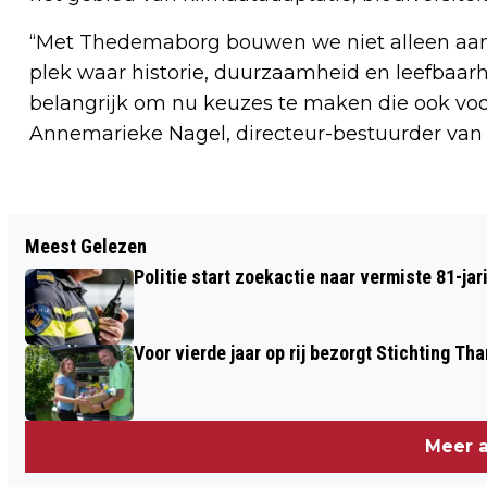
“Met Thedemaborg bouwen we niet alleen aa
plek waar historie, duurzaamheid en leefbaa
belangrijk om nu keuzes te maken die ook voor
Annemarieke Nagel, directeur-bestuurder va
Vorig artikel
Meest Gelezen
WILDLANDS EN NHL STENDEN TROTS OP
Politie start zoekactie naar vermiste 81-j
PUBLIEKSPRIJS DE DUURZAME DERTIG
Voor vierde jaar op rij bezorgt Stichting 
Meer a