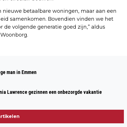
n nieuwe betaalbare woningen, maar aan een
rheid samenkomen. Bovendien vinden we het
 de volgende generatie goed zijn,” aldus
n Woonborg.
Volgend artikel
FLINKE ROOKONTWIKKELING DOOR
arige man in Emmen
GROTE BRAND IN BEDRIJFSPAND VAN
BRIMOS
Thania Lawrence gezinnen een onbezorgde vakantie
rtikelen