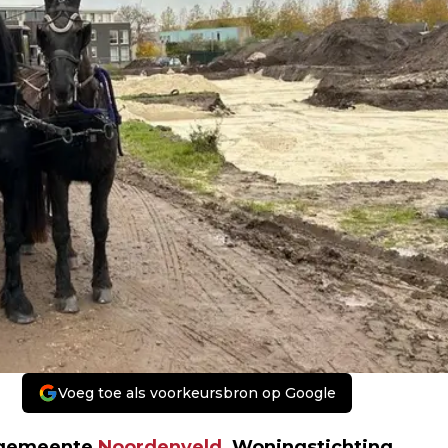
Voeg toe als voorkeursbron op Google
n gemeente
Noordenveld
, Woningstichting