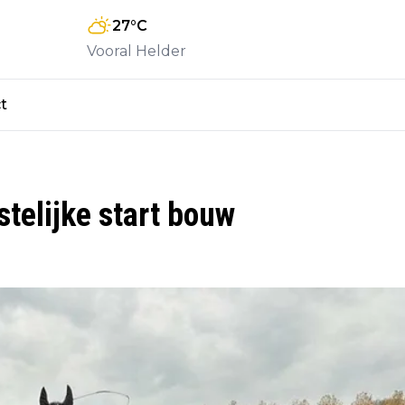
27
°C
Vooral Helder
t
telijke start bouw