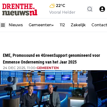
22
°C
Vooral Helder
Nieuws
Gemeenten
112
Zakelijk
Contac
▼
EME, Promosound en 4GreenSupport genomineerd voor
Emmense Onderneming van het Jaar 2025
24 DEC 2025, 11:00
•
GEMEENTEN