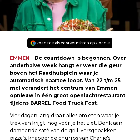
Voeg toe als voorkeursbron op Google
EMMEN
- De countdown is begonnen. Over
anderhalve week hangt er weer die geur
boven het Raadhuisplein waar je
automatisch naartoe loopt. Van
22 t/m 25
mei
verandert het centrum van Emmen
opnieuw in één groot openluchtrestaurant
tijdens
BARREL Food Truck Fest
.
Vier dagen lang draait alles om eten waar je
trek van krijgt, nog vóór je het ziet. Denk aan
dampende saté van de grill, versgebakken
pizza’s, knapperige churros van Charlie's