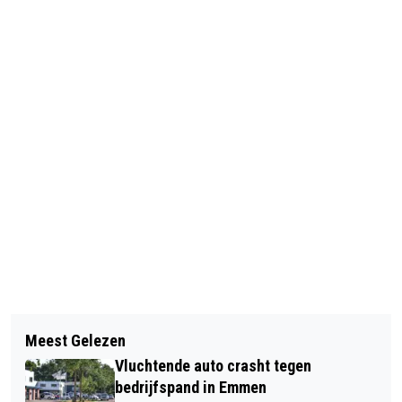
Vorig artikel
Volgend artikel
NIEUWE KLEEDKAMERS BIJ HHV
Meest Gelezen
HET NIEUWE GOED: NIEUWE LICHTING
FEESTELIJK GEOPEND TIJDENS
Vluchtende auto crasht tegen
CULTUURMAKERS PRESENTEREN
JUBILEUMVERENIGING
bedrijfspand in Emmen