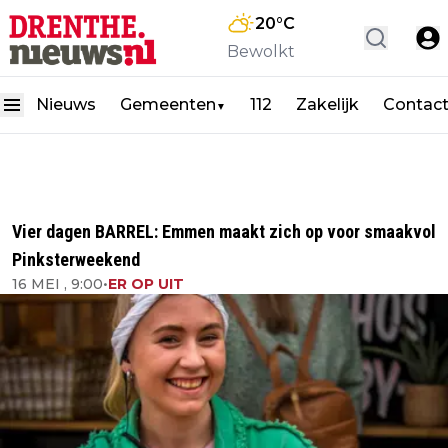
20
°C
Bewolkt
Nieuws
Gemeenten
112
Zakelijk
Contac
▼
Vier dagen BARREL: Emmen maakt zich op voor smaakvol
Pinksterweekend
16 MEI , 9:00
•
ER OP UIT