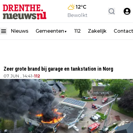
12
°C
Bewolkt
Nieuws
Gemeenten
112
Zakelijk
Contac
▼
Zeer grote brand bij garage en tankstation in Norg
07 JUN , 14:41
•
112