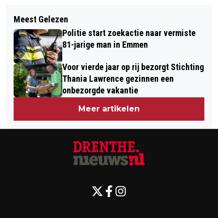
Volgend artikel
BEZOEKER OVERLIJDT TIJDENS
Meest Gelezen
ENORME VLAMMENZEE VERWOEST
FESTIVAL PITFEST IN EMMEN:
Politie start zoekactie naar vermiste
GARAGEBEDRIJF EN TANKSTATION IN
'WOORDEN SCHIETEN TEKORT OP
81-jarige man in Emmen
NORG
MOMENTEN ALS DEZE'
Voor vierde jaar op rij bezorgt Stichting
Thania Lawrence gezinnen een
onbezorgde vakantie
Meer artikelen