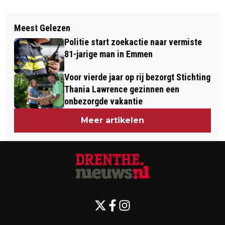
Vorig artikel
Volgend artikel
HORECA IN ASSEN MAG TV-
Meest Gelezen
LUIDRUCHTIG STUKJE GESCHIEDENIS:
SCHERMEN OP TERRASSEN
Politie start zoekactie naar vermiste
TT STAAT CENTRAAL TIJDENS
PLAATSEN TIJDENS WK VOETBAL
81-jarige man in Emmen
INLOOPAVOND BIJ ASSER
Voor vierde jaar op rij bezorgt Stichting
HISTORISCHE VERENIGING OP 5 JUNI
Thania Lawrence gezinnen een
onbezorgde vakantie
Meer artikelen