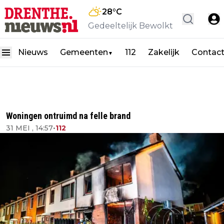
28
°C
Gedeeltelijk Bewolkt
Nieuws
Gemeenten
112
Zakelijk
Contac
▼
Woningen ontruimd na felle brand
31 MEI , 14:57
•
112