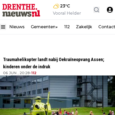
23
°C
Vooral Helder
Nieuws
Gemeenten
112
Zakelijk
Contac
▼
Traumahelikopter landt nabij Oekraïneopvang Assen;
kinderen onder de indruk
06 JUN , 20:28
•
112