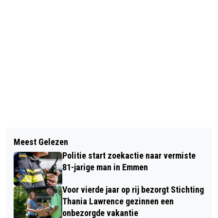
Vorig artikel
Volgend artikel
GEMEENTE AA EN HUNZE LANCEERT
Meest Gelezen
BEZOEKER OVERLIJDT TIJDENS
NIEUWE HUNEBEDDENFIETSROUTE
Politie start zoekactie naar vermiste
FESTIVAL PITFEST IN EMMEN:
‘STEENGOED RONDJE’
81-jarige man in Emmen
'WOORDEN SCHIETEN TEKORT OP
Voor vierde jaar op rij bezorgt Stichting
MOMENTEN ALS DEZE'
Thania Lawrence gezinnen een
onbezorgde vakantie