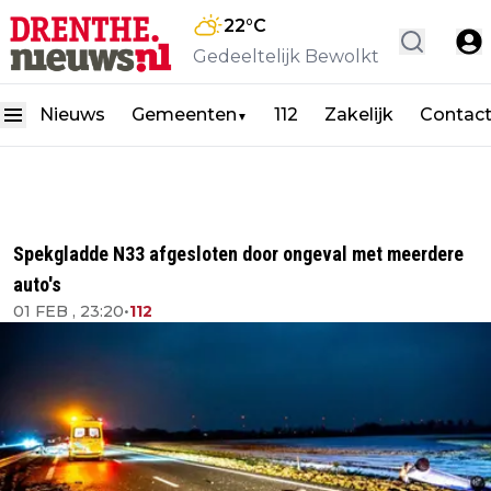
22
°C
Gedeeltelijk Bewolkt
Nieuws
Gemeenten
112
Zakelijk
Contac
▼
Spekgladde N33 afgesloten door ongeval met meerdere
auto's
01 FEB , 23:20
•
112