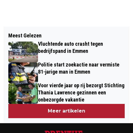
Vorig artikel
Volgend artikel
MAMMOETDAGEN BIJ HET
Meest Gelezen
GEPARKEERDE AUTO GAAT VOLLEDIG
HUNEBEDCENTRUM OP 23 EN 24 MEI
Vluchtende auto crasht tegen
IN VLAMMEN OP
bedrijfspand in Emmen
Politie start zoekactie naar vermiste
81-jarige man in Emmen
Voor vierde jaar op rij bezorgt Stichting
Thania Lawrence gezinnen een
onbezorgde vakantie
Meer artikelen