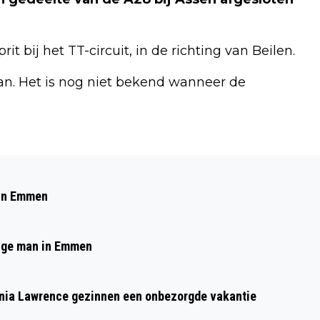
t bij het TT-circuit, in de richting van Beilen.
an. Het is nog niet bekend wanneer de
Volgend artikel
SPIEREGERWEG (N855) VAN 10 TOT 30
 in Emmen
APRIL AFGESLOTEN VANWEGE
WERKZAAMHEDEN
arige man in Emmen
Thania Lawrence gezinnen een onbezorgde vakantie