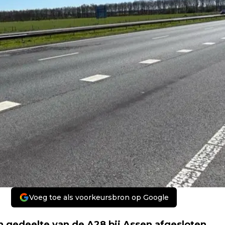
Voeg toe als voorkeursbron op Google
n gedeelte van de A28 bij Assen afgesloten