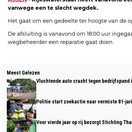
vanwege een te slecht wegdek.
Het gaat om een gedeelte ter hoogte van de opri
De afsluiting is vanavond om 18:00 uur ingega
wegbeheerder een reparatie gaat doen.
Vorig artikel
Meest Gelezen
LANGE ACHTERVOLGING DOOR EMMEN
Vluchtende auto crasht tegen bedrijfspand
EINDIGD MET TWEE AANHOUDING EN
CRASH
Politie start zoekactie naar vermiste 81-j
Voor vierde jaar op rij bezorgt Stichting 