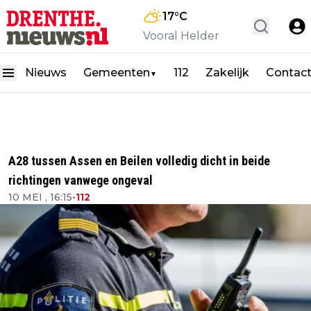
17
°C
Vooral Helder
Nieuws
Gemeenten
112
Zakelijk
Contac
▼
A28 tussen Assen en Beilen volledig dicht in beide
richtingen vanwege ongeval
10 MEI , 16:15
•
112