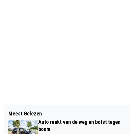
Vorig artikel
Volgend artikel
IN BEELD: GROOTSCHALIGE POLITIE-
Meest Gelezen
POLITIE START ZOEKACTIE NAAR
INZET BIJ DEMONSTRATIES ROND
Auto raakt van de weg en botst tegen
VERMISTE 42-JARIGE VROUW
AZC IN TER APEL
boom